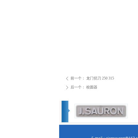
前一个：
龙门切刀 250 315
ꄴ
后一个：
校圆器
ꄲ