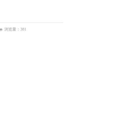
浏览量：
381
넶