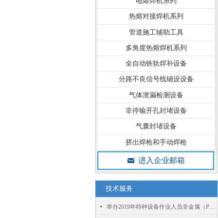
电熔焊机系列
热熔对接焊机系列
管道施工辅助工具
多角度热熔焊机系列
全自动铁轨焊补设备
分路不良信号线铺设设备
气体泄漏检测设备
非停输开孔封堵设备
气囊封堵设备
挤出焊枪和手动焊枪
进入企业邮箱
낂
技术服务
넷
举办2019年特种设备作业人员非金属（PE）焊接培训通知