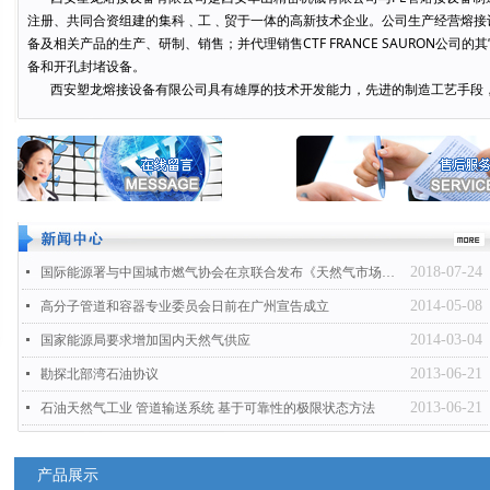
注册、共同合资组建的集科﹑工﹑贸于一体的高新技术企业。公司生产经营熔接
备及相关产品的生产、研制、销售；并代理销售CTF FRANCE SAURON公
备和开孔封堵设备。
西安塑龙熔接设备有限公司具有雄厚的技术开发能力，先进的制造工艺手段，
2018-07-24
넷
国际能源署与中国城市燃气协会在京联合发布《天然气市场报告2018》
2014-05-08
넷
高分子管道和容器专业委员会日前在广州宣告成立
2014-03-04
넷
国家能源局要求增加国内天然气供应
2013-06-21
넷
勘探北部湾石油协议
2013-06-21
넷
石油天然气工业 管道输送系统 基于可靠性的极限状态方法
产品展示